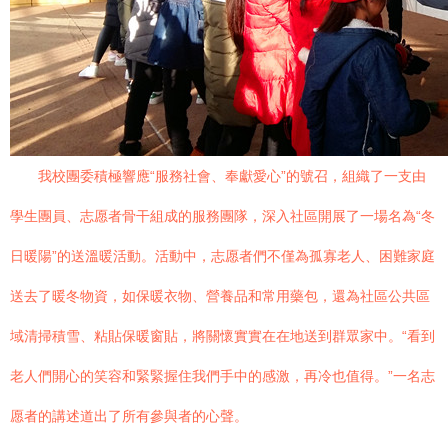
我校團委積極響應“服務社會、奉獻愛心”的號召，組織了一支由
學生團員、志愿者骨干組成的服務團隊，深入社區開展了一場名為“冬
日暖陽”的送溫暖活動。活動中，志愿者們不僅為孤寡老人、困難家庭
送去了暖冬物資，如保暖衣物、營養品和常用藥包，還為社區公共區
域清掃積雪、粘貼保暖窗貼，將關懷實實在在地送到群眾家中。“看到
老人們開心的笑容和緊緊握住我們手中的感激，再冷也值得。”一名志
愿者的講述道出了所有參與者的心聲。