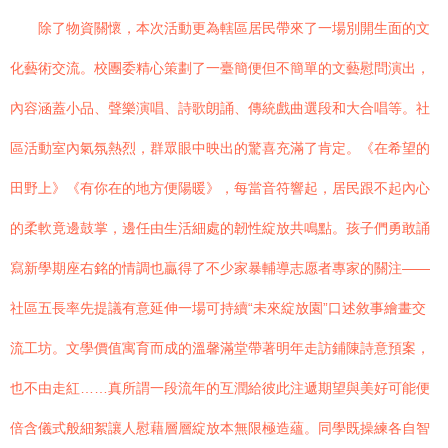
除了物資關懷，本次活動更為轄區居民帶來了一場別開生面的文
化藝術交流。校團委精心策劃了一臺簡便但不簡單的文藝慰問演出，
內容涵蓋小品、聲樂演唱、詩歌朗誦、傳統戲曲選段和大合唱等。社
區活動室內氣氛熱烈，群眾眼中映出的驚喜充滿了肯定。《在希望的
田野上》《有你在的地方便陽暖》，每當音符響起，居民跟不起內心
的柔軟竟邊鼓掌，邊任由生活細處的韌性綻放共鳴點。孩子們勇敢誦
寫新學期座右銘的情調也贏得了不少家暴輔導志愿者專家的關注——
社區五長率先提議有意延伸一場可持續“未來綻放園”口述敘事繪畫交
流工坊。文學價值寓育而成的溫馨滿堂帶著明年走訪鋪陳詩意預案，
也不由走紅……真所謂一段流年的互潤給彼此注遞期望與美好可能便
倍含儀式般細絮讓人慰藉層層綻放本無限極造蘊。同學既操練各自智