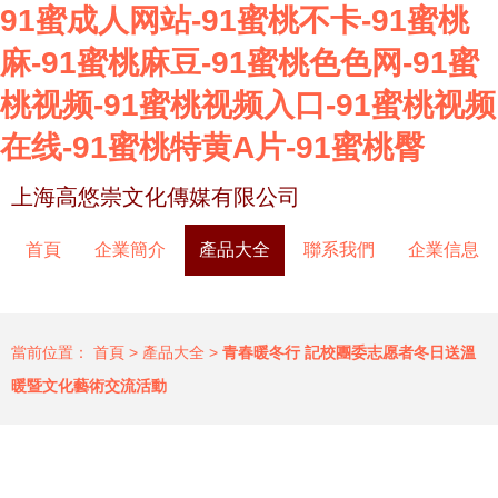
91蜜成人网站-91蜜桃不卡-91蜜桃
麻-91蜜桃麻豆-91蜜桃色色网-91蜜
桃视频-91蜜桃视频入口-91蜜桃视频
在线-91蜜桃特黄A片-91蜜桃臀
上海高悠崇文化傳媒有限公司
首頁
企業簡介
產品大全
聯系我們
企業信息
當前位置：
首頁
>
產品大全
>
青春暖冬行 記校團委志愿者冬日送溫
暖暨文化藝術交流活動