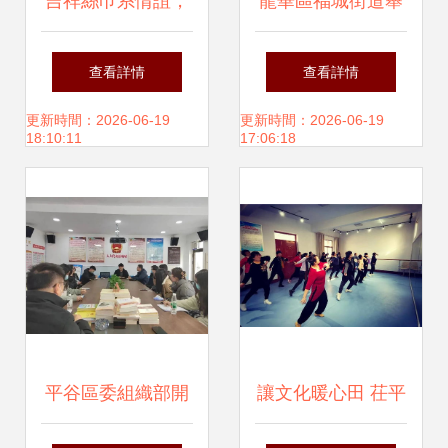
吉祥絲巾系情誼，
龍華區福城街道舉
非遺扎染連中外
辦“書香廉韻 清風
查看詳情
查看詳情
——染織服裝藝術
福城”廉潔文化書畫
更新時間：2026-06-19
更新時間：2026-06-19
18:10:11
17:06:18
設計學院（大連）
展活動，組織文化
直屬黨支部成功舉
藝術交流
辦黨建主題文化實
踐活動
平谷區委組織部開
讓文化暖心田 茌平