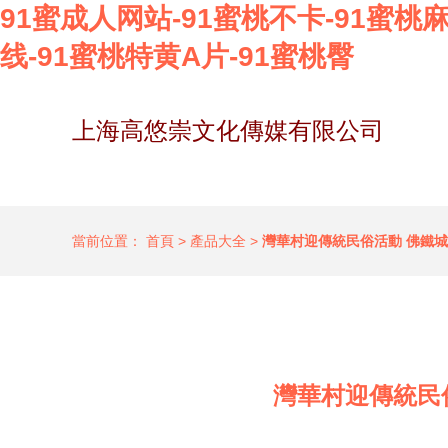
91蜜成人网站-91蜜桃不卡-91蜜桃
线-91蜜桃特黄A片-91蜜桃臀
上海高悠崇文化傳媒有限公司
當前位置：
首頁
>
產品大全
>
灣華村迎傳統民俗活動 佛鐵
灣華村迎傳統民