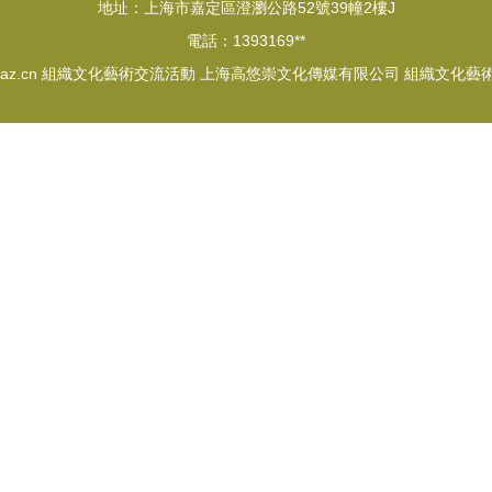
地址：上海市嘉定區澄瀏公路52號39幢2樓J
電話：1393169**
az.cn
組織文化藝術交流活動
上海高悠崇文化傳媒有限公司
組織文化藝