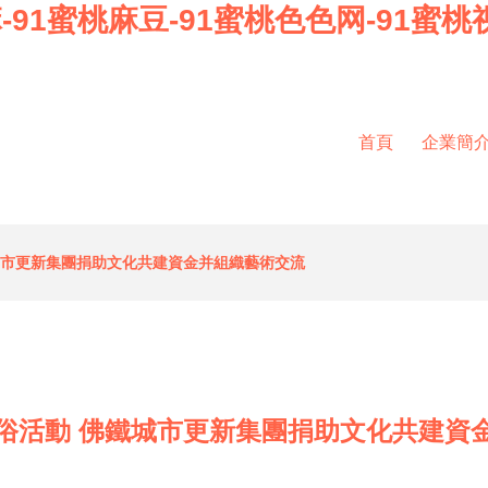
麻-91蜜桃麻豆-91蜜桃色色网-91蜜
首頁
企業簡
城市更新集團捐助文化共建資金并組織藝術交流
俗活動 佛鐵城市更新集團捐助文化共建資