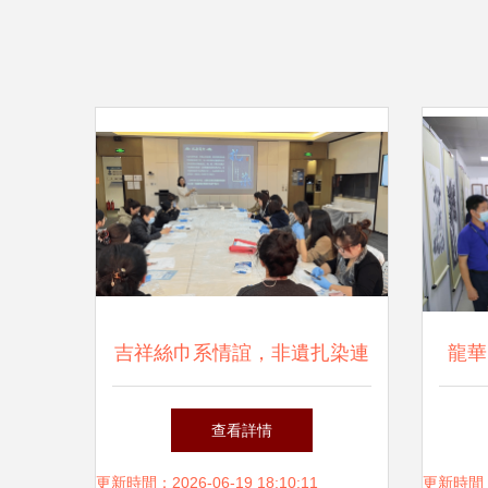
吉祥絲巾系情誼，非遺扎染連
龍華
中外——染織服裝藝術設計學
韻 
查看詳情
院（大連）直屬黨支部成功舉
活
更新時間：2026-06-19 18:10:11
更新時間：20