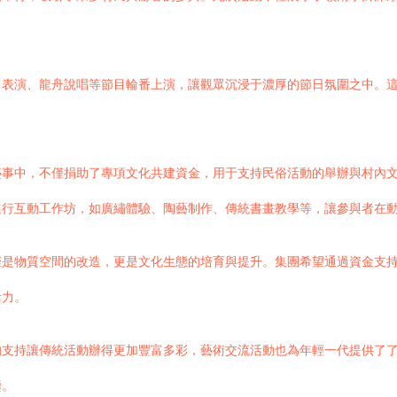
曲表演、龍舟說唱等節目輪番上演，讓觀眾沉浸于濃厚的節日氛圍之中。
盛事中，不僅捐助了專項文化共建資金，用于支持民俗活動的舉辦與村內
進行互動工作坊，如廣繡體驗、陶藝制作、傳統書畫教學等，讓參與者在
僅是物質空間的改造，更是文化生態的培育與提升。集團希望通過資金支
活力。
支持讓傳統活動辦得更加豐富多彩，藝術交流活動也為年輕一代提供了了解
鑒。