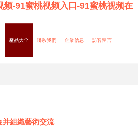
桃视频-91蜜桃视频入口-91蜜桃视频在
介
產品大全
聯系我們
企業信息
訪客留言
金并組織藝術交流