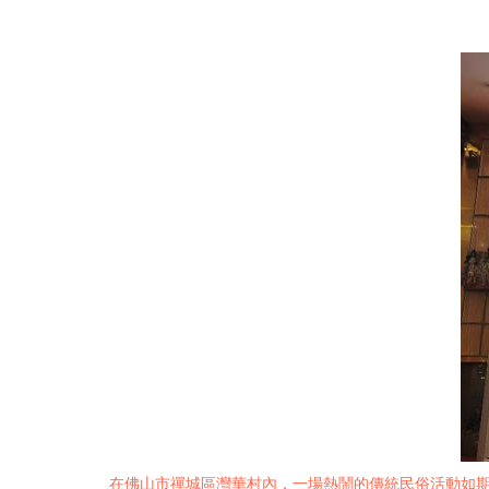
在佛山市禪城區灣華村內，一場熱鬧的傳統民俗活動如